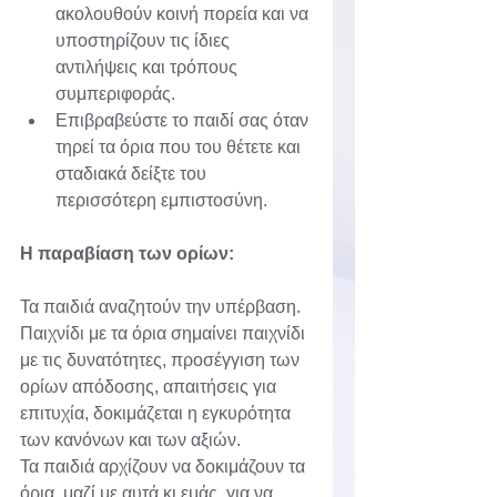
ακολουθούν κοινή πορεία και να 
υποστηρίζουν τις ίδιες 
αντιλήψεις και τρόπους 
συμπεριφοράς.  
Επιβραβεύστε το παιδί σας όταν 
τηρεί τα όρια που του θέτετε και 
σταδιακά δείξτε του 
περισσότερη εμπιστοσύνη.  
Η παραβίαση των ορίων:
Τα παιδιά αναζητούν την υπέρβαση. 
Παιχνίδι με τα όρια σημαίνει παιχνίδι 
με τις δυνατότητες, προσέγγιση των 
ορίων απόδοσης, απαιτήσεις για 
επιτυχία, δοκιμάζεται η εγκυρότητα 
των κανόνων και των αξιών. 
Τα παιδιά αρχίζουν να δοκιμάζουν τα 
όρια, μαζί με αυτά κι εμάς, για να 