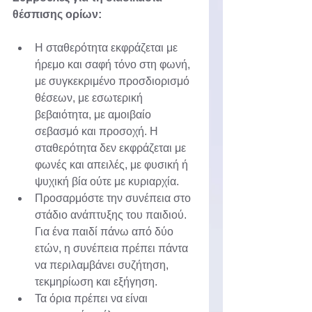
θέσπισης ορίων:
Η σταθερότητα εκφράζεται με 
ήρεμο και σαφή τόνο στη φωνή, 
με συγκεκριμένο προσδιορισμό 
θέσεων, με εσωτερική 
βεβαιότητα, με αμοιβαίο 
σεβασμό και προσοχή. Η 
σταθερότητα δεν εκφράζεται με 
φωνές και απειλές, με φυσική ή 
ψυχική βία ούτε με κυριαρχία.  
Προσαρμόστε την συνέπεια στο 
στάδιο ανάπτυξης του παιδιού. 
Για ένα παιδί πάνω από δύο 
ετών, η συνέπεια πρέπει πάντα 
να περιλαμβάνει συζήτηση, 
τεκμηρίωση και εξήγηση.  
Τα όρια πρέπει να είναι 